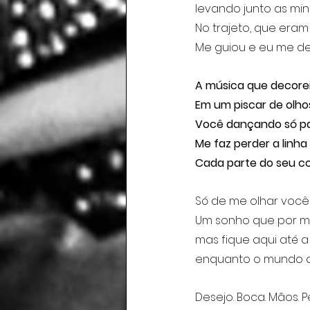
levando junto as mi
No trajeto, que era
Me guiou e eu me dei
A música que decore
Em um piscar de olho
Você dançando só pa
Me faz perder a linha 
Cada parte do seu co
Só de me olhar você 
Um sonho que por m
mas fique aqui até a
enquanto o mundo d
Desejo. Boca. Mãos. Pe