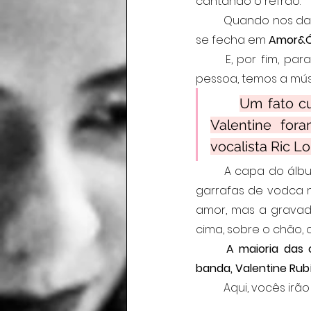
cantando o refrão.
	Quando nos damos conta de o quanto um relacionamento pode ser cansativo, o ciclo 
se fecha em 
Amor&Ó
	E, por fim, para quem se apaixona outra vez e encontra amor nos braços de outra 
pessoa, temos a mús
Um fato cu
Valentine for
vocalista Ric L
A capa do álbu
garrafas de vodca 
amor, mas a gravado
cima, sobre o chão, 
A maioria das 
banda, Valentine Rubí
	Aqui, vocês ir