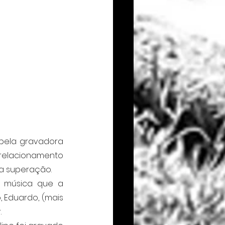
 é um álbum com canções de amor que foram lapidadas pela gravadora 
relacionamento 
 a superação.
, música que a 
Eduardo, (mais 
.