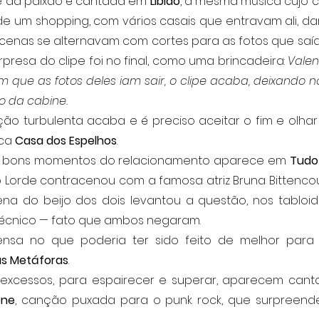
de da paixão é cantada em 
Libido
, a mesma música cujo cl
de um shopping, com vários casais que entravam ali, da
As cenas se alternavam com cortes para as fotos que sa
rpresa do clipe foi no final, como uma brincadeira: 
Valen
 que as fotos deles iam sair, o clipe acaba, deixando n
o da cabine.
ca 
Casa dos Espelhos
.
s bons momentos do relacionamento aparece em 
Tudo
o Lorde contracenou com a famosa atriz Bruna Bittencour
na do beijo dos dois levantou a questão, nos tabloid
 técnico — fato que ambos negaram.
s Metáforas
.
one
, canção puxada para o punk rock, que surpreende