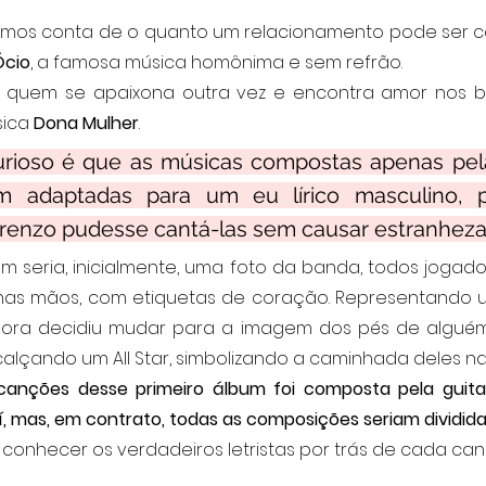
cio
, a famosa música homônima e sem refrão.
ica 
Dona Mulher
.
rioso é que as músicas compostas apenas pela g
am adaptadas para um eu lírico masculino, 
orenzo pudesse cantá-las sem causar estranheza
m seria, inicialmente, uma foto da banda, todos jogado
nas mãos, com etiquetas de coração. Representando 
ra decidiu mudar para a imagem dos pés de alguém (R
calçando um All Star, simbolizando a caminhada deles na
canções desse primeiro álbum foi composta pela guitarr
, mas, em contrato, todas as composições seriam divididas
ão conhecer os verdadeiros letristas por trás de cada ca