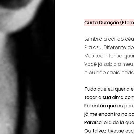
Curta Duração (Efême
Lembro a cor do céu
Era azul. Diferente d
Mas tão intenso qua
Você já sabia o meu
e eu não sabia nada 
Tudo que eu queria er
tocar a sua alma co
Foi então que eu per
já me encontro no pa
Paraíso, era de lá qu
Ou talvez tivesse es