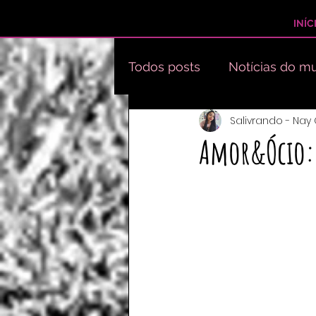
INÍC
Todos posts
Notícias do mu
Salivrando - Nay
EXTRAS DO LIVRO - EENC
Amor&Ócio: 