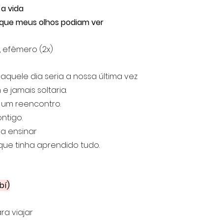
a vida
 que meus olhos podiam ver
, efêmero (2x)
quele dia seria a nossa última vez
e jamais soltaria.
 um reencontro. 
ntigo.
a ensinar
ue tinha aprendido tudo.
bí)
a viajar 