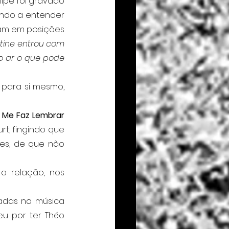
ipe foi gravado 
ndo a entender 
íam em posições 
tine entrou com 
o ar o que pode 
 Me Faz Lembrar 
t, fingindo que 
es, de que não 
	As festas com excessos, para espairecer e superar, aparecem cantadas na música 
u por ter Théo 