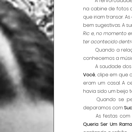
	A fervorosida
na cabine de fotos 
que iriam transar. 
bem sugestivas. A su
Ric e, no momento em
ter acontecido dentr
	Quando a relação turbulenta acaba e é preciso aceitar o fim e olhar para si mesmo, 
conhecemos a músi
	A saudade do
Você
, clipe em que 
eram um casal. A ce
havia sido um beijo
	Quando se pensa no que poderia ter sido feito de melhor para a relação, nos 
deparamos com 
Sua
Queria Ser Um Ram