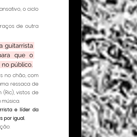
uitarrista 
para que o 
 no público.
s no chão, com 
uma ressaca de 
ic), vistos de 
 música.
ista e líder da 
 por igual.
nção: