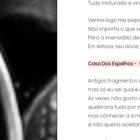
Tudo misturado e vir
Venha logo me beija
Não importa o que vão
Para a imensidão de
Em êxtase, teu doce, 
Casa Dos Espelhos -  
Antigos fragmentos 
mas só eu sei qual é r
Às vezes, não gosto 
quebraria tudo por in
mas conhecer a si m
e não queria aceitar.