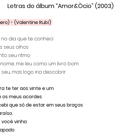
Letras do álbum “Amor&Òcio” (2003)
ro) - (Valentine Rubí) 
 no dia que te conheci
os seus olhos
nto seu ritmo
 nome, me leu como um livro bom
seu, mas logo iria descobrir
a te ter aos vinte e um
m os meus acordes
cebi que só de estar em seus braços
raíso.
e você vinha
capado