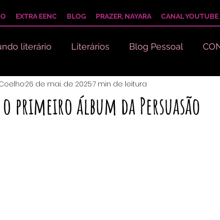
IO
EXTRA EENC
BLOG
PRAZER, NAYARA
CANAL YOUTUBE
ndo literário
Literários
Blog Pessoal
CON
 Coelho
26 de mai. de 2025
7 min de leitura
o primeiro álbum da Persuasão