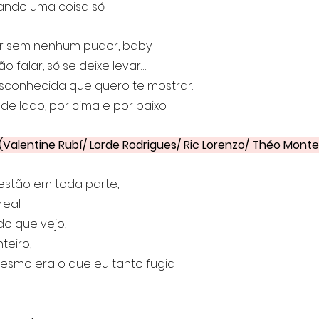
ando uma coisa só.
r sem nenhum pudor, baby. 
 falar, só se deixe levar…
sconhecida que quero te mostrar.
de lado, por cima e por baixo.
(Valentine Rubí/ Lorde Rodrigues/ Ric Lorenzo/ Théo Monte
estão em toda parte, 
eal.
do que vejo, 
teiro,
esmo era o que eu tanto fugia 
 