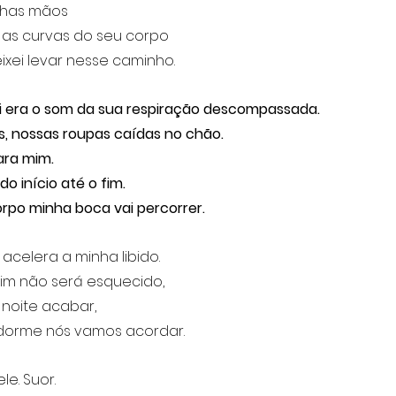
nhas mãos
m as curvas do seu corpo
xei levar nesse caminho.
i era o som da sua respiração descompassada. 
s, nossas roupas caídas no chão. 
ra mim.
do início até o fim. 
rpo minha boca vai percorrer.
acelera a minha libido. 
im não será esquecido,
 noite acabar, 
orme nós vamos acordar.
le. Suor. 