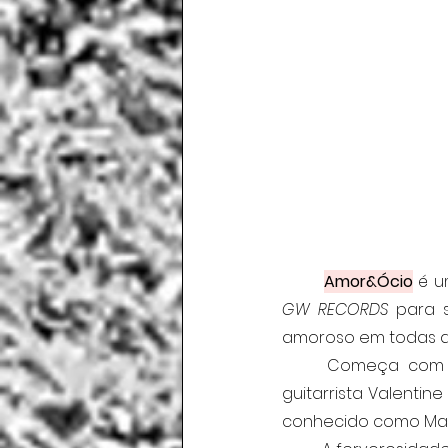
Amor&Ócio
GW RECORDS
 para 
amoroso em todas as 
	Começa com 
guitarrista Valenti
conhecido como Marc